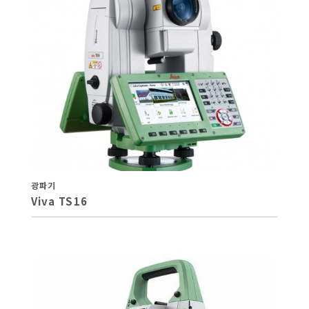
광파기
Viva TS16